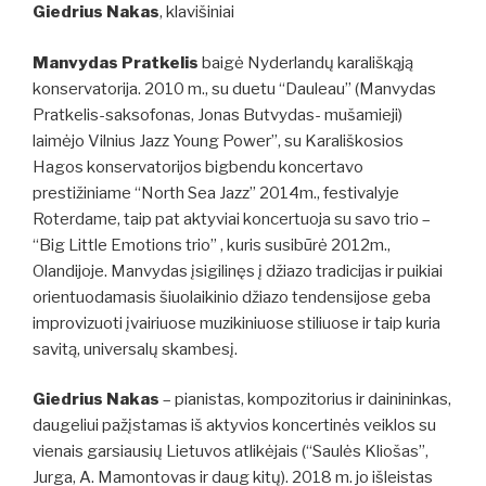
Giedrius Nakas
, klavišiniai
Manvydas Pratkelis
baigė Nyderlandų karališkąją
konservatorija. 2010 m., su duetu “Dauleau” (Manvydas
Pratkelis-saksofonas, Jonas Butvydas- mušamieji)
laimėjo Vilnius Jazz Young Power”, su Karališkosios
Hagos konservatorijos bigbendu koncertavo
prestižiniame “North Sea Jazz” 2014m., festivalyje
Roterdame, taip pat aktyviai koncertuoja su savo trio –
“Big Little Emotions trio” , kuris susibūrė 2012m.,
Olandijoje. Manvydas įsigilinęs į džiazo tradicijas ir puikiai
orientuodamasis šiuolaikinio džiazo tendensijose geba
improvizuoti įvairiuose muzikiniuose stiliuose ir taip kuria
savitą, universalų skambesį.
Giedrius Nakas
– pianistas, kompozitorius ir dainininkas,
daugeliui pažįstamas iš aktyvios koncertinės veiklos su
vienais garsiausių Lietuvos atlikėjais (“Saulės Kliošas”,
Jurga, A. Mamontovas ir daug kitų). 2018 m. jo išleistas