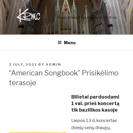
Skip
to
Kauno religinės muzikos centras
content
Menu
POSTED
3 JULY, 2021
BY
ADMIN
ON
“American Songbook” Prisikėlimo
terasoje
Bilietai parduodami
1 val. prieš koncertą
tik bazilikos kasoje
Liepos 13 d. koncertas
dviejų senų draugų,