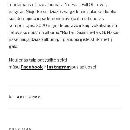
modernaus džiazo albumas “No Fear, Full Of Love”,
įrašytas Niujorke su džiazo žvaigždėmis sulaukė didelio
susidomėjimo ir pademonstravo jo itin rafinuotas
kompozicijas. 2020 m. jis debiutavo ir kaip vokalistas su
lietuvišku soul/rnb albumu “Burtai”. Šiais metais G. Nakas
įrašė naują džiazo albumą, ir planuoja jį išleisti iki metų
galo.
Naujienas taip pat galite sekti
mūsų
Facebook
ir
Instagram
puslapiuose!
CATEGORIES
APIE KRMC
Post
PREVIOUS
Previous