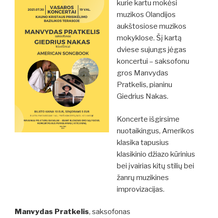
kurie kartu mokėsi
muzikos Olandijos
aukštosiose muzikos
mokyklose. Šį kartą
dviese sujungs jėgas
koncertui – saksofonu
gros Manvydas
Pratkelis, pianinu
Giedrius Nakas.
Koncerte išgirsime
nuotaikingus, Amerikos
klasika tapusius
klasikinio džiazo kūrinius
bei įvairias kitų stilių bei
žanrų muzikines
improvizacijas.
Manvydas Pratkelis
, saksofonas